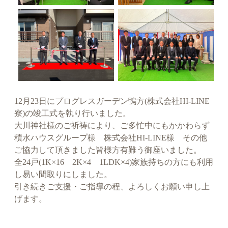
12月23日にプログレスガーデン鴨方(株式会社HI-LINE
寮)の竣工式を執り行いました。
大川神社様のご祈祷により、ご多忙中にもかかわらず
積水ハウスグループ様 株式会社HI-LINE様 その他
ご協力して頂きました皆様方有難う御座いました。
全24戸(1K×16 2K×4 1LDK×4)家族持ちの方にも利用
し易い間取りにしました。
引き続きご支援・ご指導の程、よろしくお願い申し上
げます。